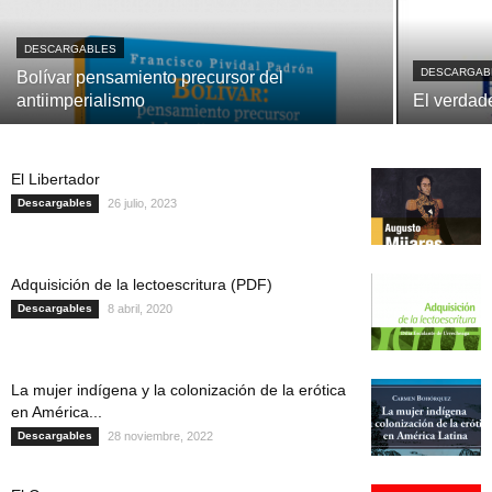
DESCARGABLES
DESCARGAB
Bolívar pensamiento precursor del
antiimperialismo
El verdad
El Libertador
Descargables
26 julio, 2023
Adquisición de la lectoescritura (PDF)
Descargables
8 abril, 2020
La mujer indígena y la colonización de la erótica
en América...
Descargables
28 noviembre, 2022