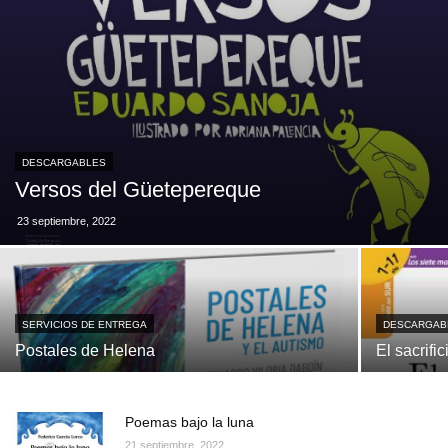
DESCARGABLES
Versos del Güetepereque
23 septiembre, 2022
SERVICIOS DE ENTREGA
DESCARGAB
Postales de Helena
El sacrifi
Poemas bajo la luna
21 septiembre, 2022