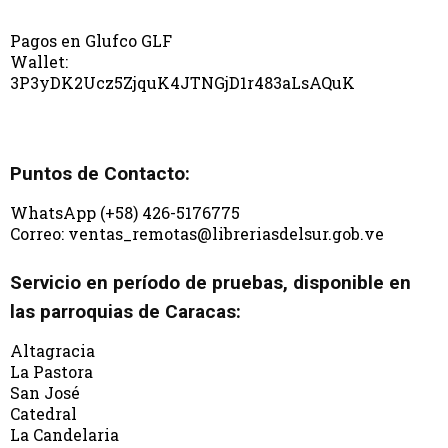
Pagos en Glufco GLF
Wallet:
3P3yDK2Ucz5ZjquK4JTNGjD1r483aLsAQuK
Puntos de Contacto:
WhatsApp (+58) 426-5176775
Correo: ventas_remotas@libreriasdelsur.gob.ve
Servicio en período de pruebas, disponible en
las parroquias de Caracas:
Altagracia
La Pastora
San José
Catedral
La Candelaria