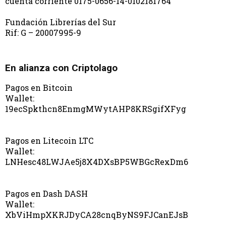
cuenta corriente 0175-0656-14-0102181764
Fundación Librerías del Sur
Rif: G – 20007995-9
En alianza con Criptolago
Pagos en Bitcoin
Wallet:
19ecSpkthcn8EnmgMWytAHP8KRSgifXFyg
Pagos en Litecoin LTC
Wallet:
LNHesc48LWJAe5j8X4DXsBP5WBGcRexDm6
Pagos en Dash DASH
Wallet:
XbViHmpXKRJDyCA28cnqByNS9FJCanEJsB