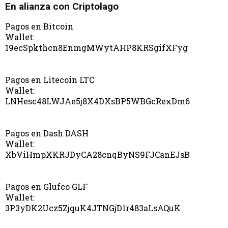
En alianza con Criptolago
Pagos en Bitcoin
Wallet:
19ecSpkthcn8EnmgMWytAHP8KRSgifXFyg
Pagos en Litecoin LTC
Wallet:
LNHesc48LWJAe5j8X4DXsBP5WBGcRexDm6
Pagos en Dash DASH
Wallet:
XbViHmpXKRJDyCA28cnqByNS9FJCanEJsB
Pagos en Glufco GLF
Wallet:
3P3yDK2Ucz5ZjquK4JTNGjD1r483aLsAQuK