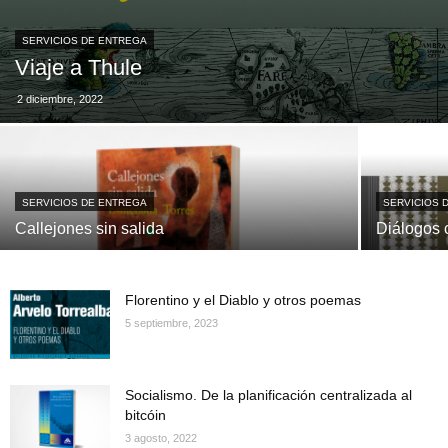
SERVICIOS DE ENTREGA
Viaje a Thule
2 diciembre, 2022
SERVICIOS DE ENTREGA
SERVICIOS 
Callejones sin salida
Diálogos 
Florentino y el Diablo y otros poemas
5 septiembre, 2023
Socialismo. De la planificación centralizada al
bitcóin
3 agosto, 2022