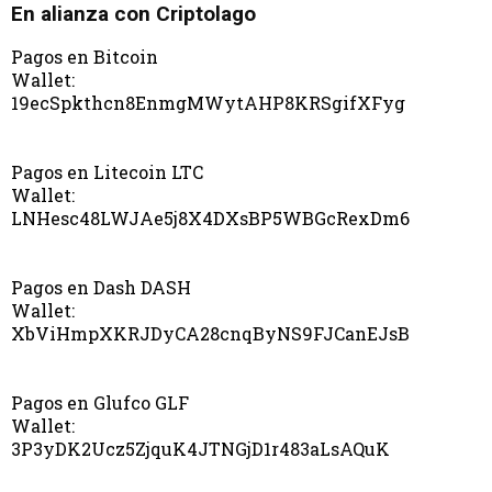
En alianza con Criptolago
Pagos en Bitcoin
Wallet:
19ecSpkthcn8EnmgMWytAHP8KRSgifXFyg
Pagos en Litecoin LTC
Wallet:
LNHesc48LWJAe5j8X4DXsBP5WBGcRexDm6
Pagos en Dash DASH
Wallet:
XbViHmpXKRJDyCA28cnqByNS9FJCanEJsB
Pagos en Glufco GLF
Wallet:
3P3yDK2Ucz5ZjquK4JTNGjD1r483aLsAQuK