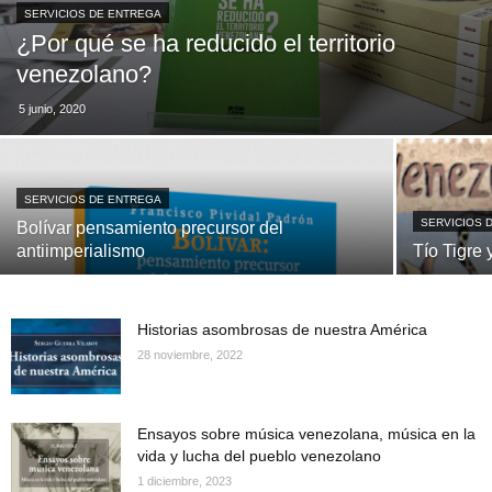
SERVICIOS DE ENTREGA
¿Por qué se ha reducido el territorio
venezolano?
5 junio, 2020
SERVICIOS DE ENTREGA
SERVICIOS 
Bolívar pensamiento precursor del
antiimperialismo
Tío Tigre
Historias asombrosas de nuestra América
28 noviembre, 2022
Ensayos sobre música venezolana, música en la
vida y lucha del pueblo venezolano
1 diciembre, 2023