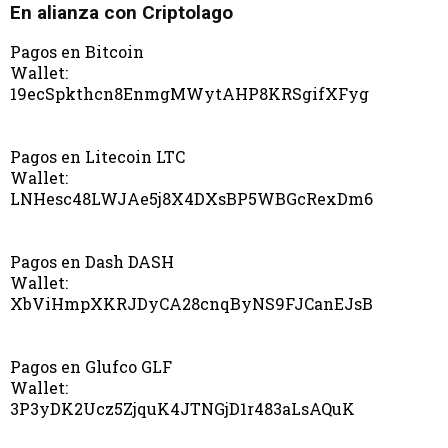
En alianza con Criptolago
Pagos en Bitcoin
Wallet:
19ecSpkthcn8EnmgMWytAHP8KRSgifXFyg
Pagos en Litecoin LTC
Wallet:
LNHesc48LWJAe5j8X4DXsBP5WBGcRexDm6
Pagos en Dash DASH
Wallet:
XbViHmpXKRJDyCA28cnqByNS9FJCanEJsB
Pagos en Glufco GLF
Wallet:
3P3yDK2Ucz5ZjquK4JTNGjD1r483aLsAQuK