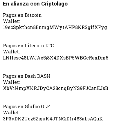
En alianza con Criptolago
Pagos en Bitcoin
Wallet:
19ecSpkthcn8EnmgMWytAHP8KRSgifXFyg
Pagos en Litecoin LTC
Wallet:
LNHesc48LWJAe5j8X4DXsBP5WBGcRexDm6
Pagos en Dash DASH
Wallet:
XbViHmpXKRJDyCA28cnqByNS9FJCanEJsB
Pagos en Glufco GLF
Wallet:
3P3yDK2Ucz5ZjquK4JTNGjD1r483aLsAQuK