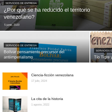
SERVICIOS DE ENTREGA
¿Por qué se ha reducido el territorio
venezolano?
5 junio, 2020
SERVICIOS DE ENTREGA
SERVICIOS 
Bolívar pensamiento precursor del
antiimperialismo
Tío Tigre
Ciencia-ficción venezolana
17 julio, 2024
La cita de la historia
1 agosto, 2022