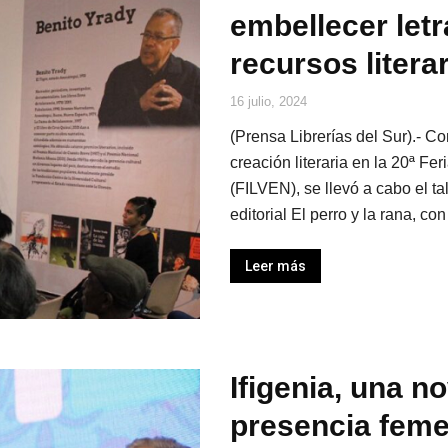
embellecer let
recursos litera
16 julio, 2024
(Prensa Librerías del Sur).- C
creación literaria en la 20ª Fe
(FILVEN), se llevó a cabo el tal
editorial El perro y la rana, con
Leer más
Ifigenia, una n
presencia femen