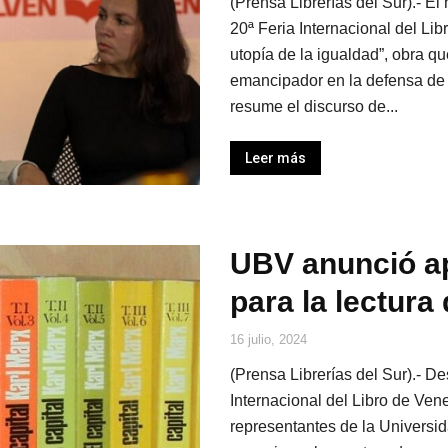
(Prensa Librerías del Sur).- El 
20ª Feria Internacional del Lib
utopía de la igualdad”, obra q
emancipador en la defensa de l
resume el discurso de...
Leer más
UBV anunció ap
para la lectura
16 julio, 2024
(Prensa Librerías del Sur).- D
Internacional del Libro de Ven
representantes de la Universi