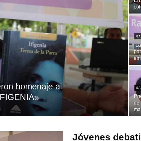
En 
col
GA
“La
pat
em
eron homenaje al
GA
«IFIGENIA»
Pre
del
ma
Jóvenes debati