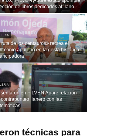
la 20.ª FILVEN Apure está disponible
ección de libros dedicados al llano
LERIA
 ruta de los centauros» recrea el
rimonio apureño en la gesta histórica
ancipadora
LERIA
sentaron en FILVEN Apure relación
 contrapunteo llanero con las
temáticas
eron técnicas para