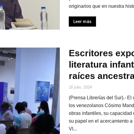
originarios que en nuestra hist
Leer más
Escritores expo
literatura infan
raíces ancestr
16 julio, 2024
(Prensa Librerías del Sur).- E
los venezolanos Cósimo Mandril
obras infantiles, su capacidad
su papel en el acercamiento a l
VI...