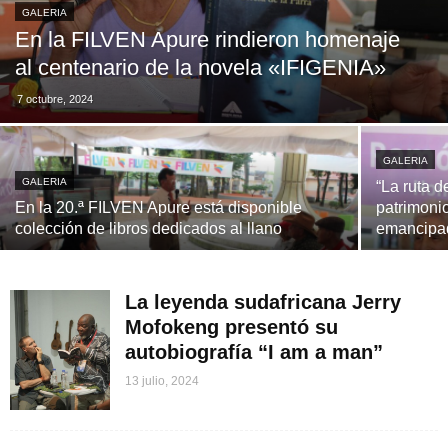
GALERIA
En la FILVEN Apure rindieron homenaje
al centenario de la novela «IFIGENIA»
7 octubre, 2024
GALERIA
GALERIA
“La ruta d
En la 20.ª FILVEN Apure está disponible
patrimonio
colección de libros dedicados al llano
emancipa
La leyenda sudafricana Jerry
Mofokeng presentó su
autobiografía “I am a man”
13 julio, 2024