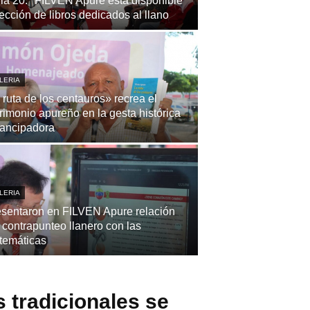
la 20.ª FILVEN Apure está disponible
ección de libros dedicados al llano
LERIA
 ruta de los centauros» recrea el
rimonio apureño en la gesta histórica
ancipadora
LERIA
sentaron en FILVEN Apure relación
 contrapunteo llanero con las
temáticas
 tradicionales se