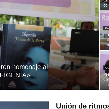
En 
col
GA
“La
pat
em
eron homenaje al
GA
«IFIGENIA»
Pre
del
ma
Unión de ritmos