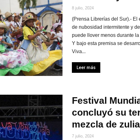
8 julio, 2024
(Prensa Librerías del Sur).- El
de nubosidad intermitente y d
puede llover menos durante la 
Y bajo esta premisa se desarrol
Viva...
Leer más
Festival Mundi
concluyó su ter
mezcla de zuli
7 julio, 2024