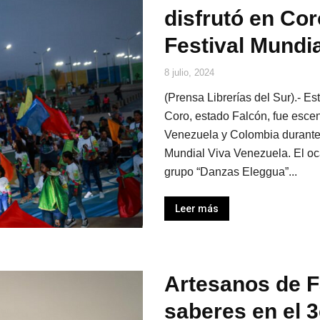
disfrutó en Cor
Festival Mundi
8 julio, 2024
(Prensa Librerías del Sur).- E
Coro, estado Falcón, fue escen
Venezuela y Colombia durante e
Mundial Viva Venezuela. El oca
grupo “Danzas Eleggua”...
Leer más
Artesanos de 
saberes en el 3