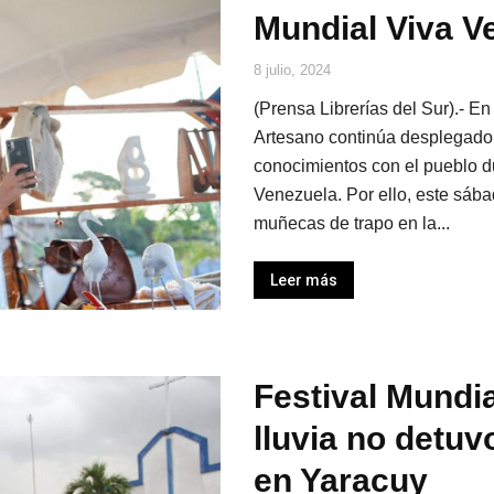
Mundial Viva V
8 julio, 2024
(Prensa Librerías del Sur).- E
Artesano continúa desplegado c
conocimientos con el pueblo du
Venezuela. Por ello, este sábad
muñecas de trapo en la...
Leer más
Festival Mundia
lluvia no detuv
en Yaracuy