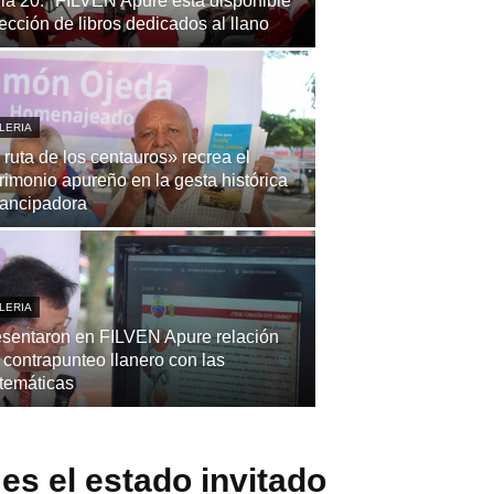
la 20.ª FILVEN Apure está disponible
ección de libros dedicados al llano
LERIA
 ruta de los centauros» recrea el
rimonio apureño en la gesta histórica
ancipadora
LERIA
sentaron en FILVEN Apure relación
 contrapunteo llanero con las
temáticas
es el estado invitado