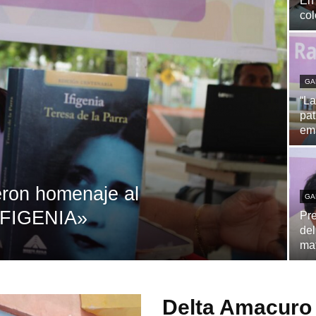
En 
col
GA
“La
pat
em
eron homenaje al
GA
«IFIGENIA»
Pre
del
ma
Delta Amacuro 