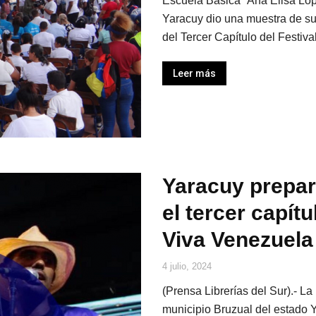
Escuela Básica “Ana Elisa Lóp
Yaracuy dio una muestra de su 
del Tercer Capítulo del Festiva
Leer más
Yaracuy prepar
el tercer capítu
Viva Venezuela
4 julio, 2024
(Prensa Librerías del Sur).- L
municipio Bruzual del estado Ya