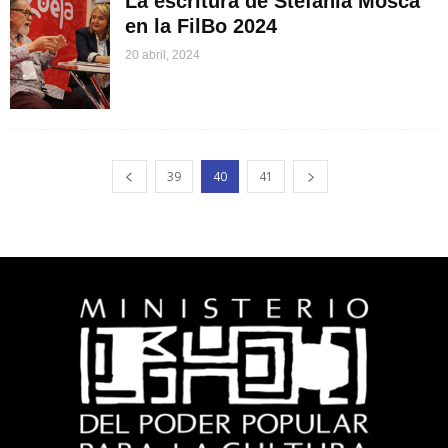
La escritura de Stefania Mosca
en la FilBo 2024
20 abril, 2024
39
40
41