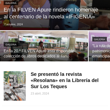
GALERIA
En la FILVEN Apure rindieron homenaje
al centenario de la novela «IFIGENIA»
7 octubre, 2024
GALERIA
GALERIA
“La ruta d
En la 20.ª FILVEN Apure está disponible
patrimonio
colección de libros dedicados al llano
emancipa
Se presentó la revista
«Resolana» en la Librería del
Sur Los Teques
23 abril, 2024