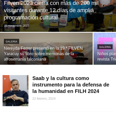
Filven 2023 cierra con más de 200 mil
visitantes durante 12 días de amplia
programación cultural
21 noviembre, 2023
GALERIA
GALERIA
Nereyda Ferrer presentó en la 19.ª FILVEN
Yaracuy su libro sobre memorias de la
Niños plas
afroserranía falconiana
revista Tr
Saab y la cultura como
instrumento para la defensa de
la humanidad en FILH 2024
22 febrero, 2024