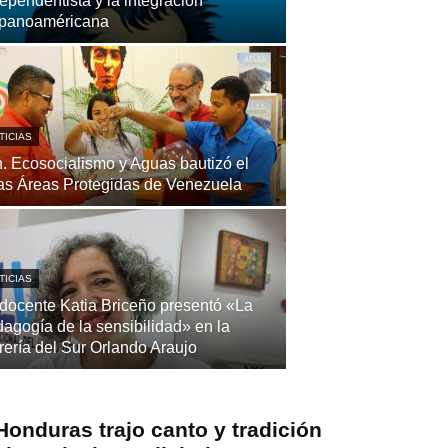
ependentista y la integración
spanoaméricana
TICIAS
. Ecosocialismo y Aguas bautizó el
as Áreas Protegidas de Venezuela
TICIAS
docente Katia Briceño presentó «La
agogía de la sensibilidad» en la
rería del Sur Orlando Araujo
Honduras trajo canto y tradición