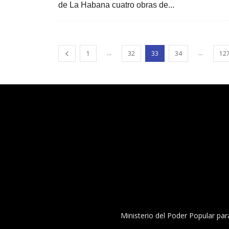
de La Habana cuatro obras de...
...
...
1
32
33
34
12
Ministerio del Poder Popular par