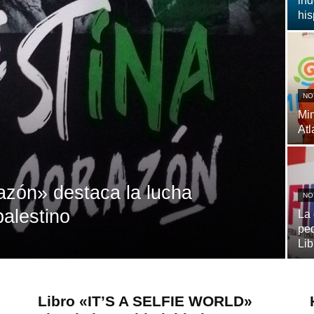
ind
hi
NO
Min
Atl
razón» destaca la lucha
NO
palestino
La 
ped
Lib
Libro «IT’S A SELFIE WORLD»