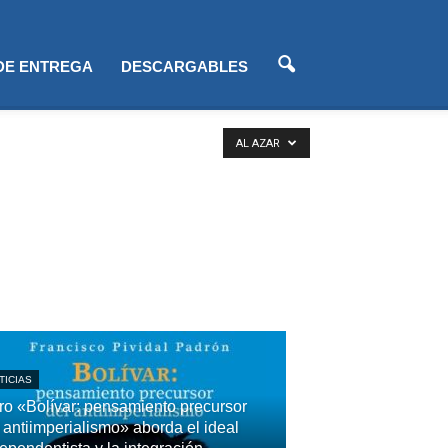
 DE ENTREGA
DESCARGABLES
AL AZAR
TICIAS
ro «Bolívar: pensamiento precursor
 antiimperialismo» aborda el ideal