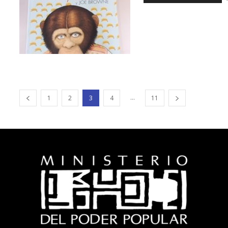
...
1
2
3
4
11