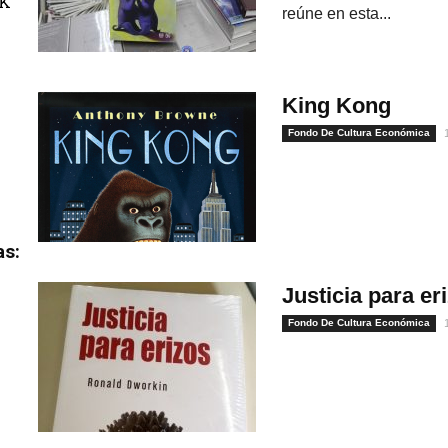
uK
reúne en esta...
King Kong
Fondo De Cultura Económica
as:
Justicia para er
Fondo De Cultura Económica