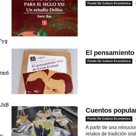
Fondo De Cultura Económica
Fyg
El pensamiento
Fondo De Cultura Económica
Dm6
JsB
Cuentos popula
Fondo De Cultura Económica
A partir de una minucios
relatos de tradición or