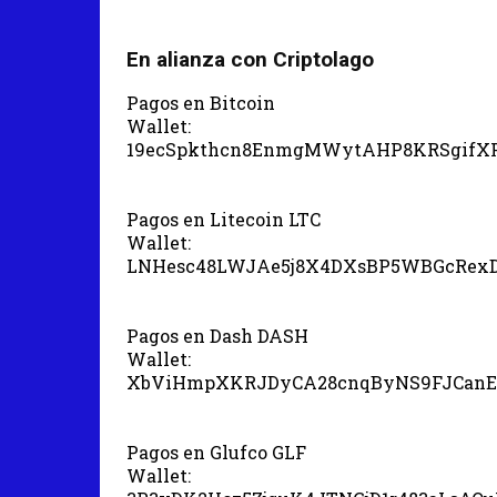
En alianza con Criptolago
Pagos en Bitcoin
Wallet:
19ecSpkthcn8EnmgMWytAHP8KRSgifX
Pagos en Litecoin LTC
Wallet:
LNHesc48LWJAe5j8X4DXsBP5WBGcRex
Pagos en Dash DASH
Wallet:
XbViHmpXKRJDyCA28cnqByNS9FJCanE
Pagos en Glufco GLF
Wallet: