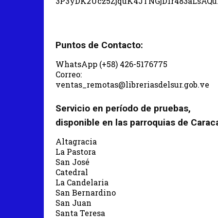
3P3yDK2Ucz5ZjquK4JTNGjD1r483aLsAQ
Puntos de Contacto:
WhatsApp (+58) 426-5176775
Correo:
ventas_remotas@libreriasdelsur.gob.ve
Servicio en período de pruebas,
disponible en las parroquias de Carac
Altagracia
La Pastora
San José
Catedral
La Candelaria
San Bernardino
San Juan
Santa Teresa