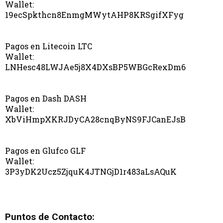
Wallet:
19ecSpkthcn8EnmgMWytAHP8KRSgifXFyg
Pagos en Litecoin LTC
Wallet:
LNHesc48LWJAe5j8X4DXsBP5WBGcRexDm6
Pagos en Dash DASH
Wallet:
XbViHmpXKRJDyCA28cnqByNS9FJCanEJsB
Pagos en Glufco GLF
Wallet:
3P3yDK2Ucz5ZjquK4JTNGjD1r483aLsAQuK
Puntos de Contacto: