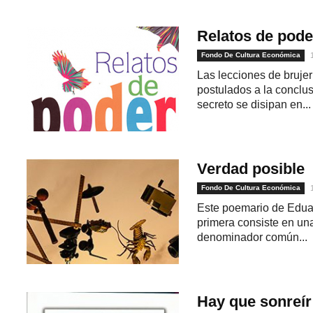
Relatos de pode
Fondo De Cultura Económica
Las lecciones de bruje
postulados a la conclus
secreto se disipan en...
Verdad posible
Fondo De Cultura Económica
Este poemario de Eduar
1
primera consiste en una
denominador común...
Hay que sonreír