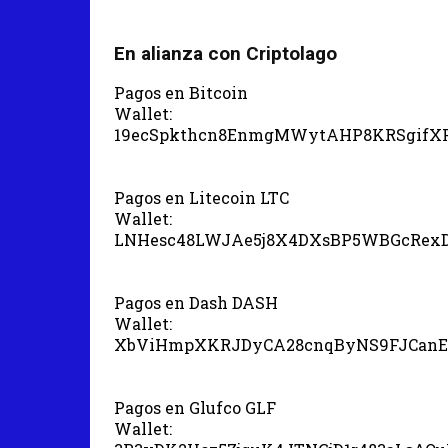
En alianza con Criptolago
Pagos en Bitcoin
Wallet:
19ecSpkthcn8EnmgMWytAHP8KRSgifX
Pagos en Litecoin LTC
Wallet:
LNHesc48LWJAe5j8X4DXsBP5WBGcRex
Pagos en Dash DASH
Wallet:
XbViHmpXKRJDyCA28cnqByNS9FJCanE
Pagos en Glufco GLF
Wallet: