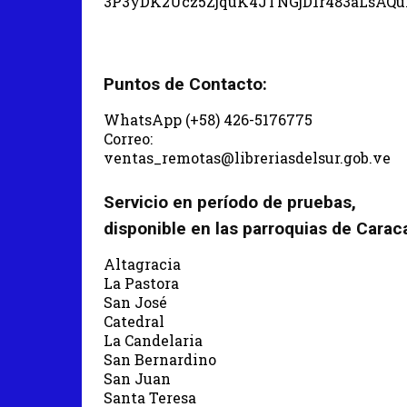
3P3yDK2Ucz5ZjquK4JTNGjD1r483aLsAQ
Puntos de Contacto:
WhatsApp (+58) 426-5176775
Correo:
ventas_remotas@libreriasdelsur.gob.ve
Servicio en período de pruebas,
disponible en las parroquias de Carac
Altagracia
La Pastora
San José
Catedral
La Candelaria
San Bernardino
San Juan
Santa Teresa