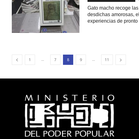
Gato macho recoge las 
desdichas amorosas, el 
experiencias de pronto 
...
...
1
7
8
9
11