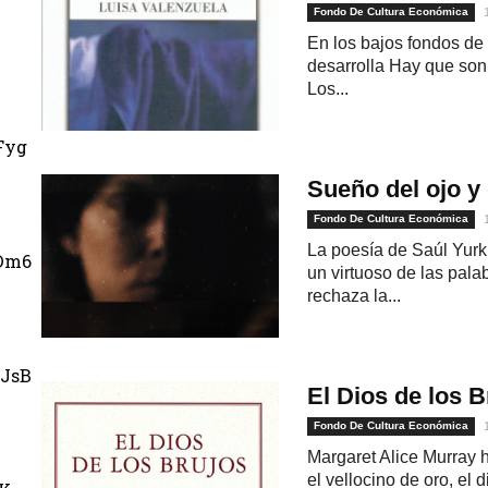
Fondo De Cultura Económica
En los bajos fondos de 
desarrolla Hay que sonr
Los...
Fyg
Sueño del ojo y
Fondo De Cultura Económica
La poesía de Saúl Yurk
Dm6
un virtuoso de las pala
rechaza la...
JsB
El Dios de los B
Fondo De Cultura Económica
Margaret Alice Murray h
el vellocino de oro, el d