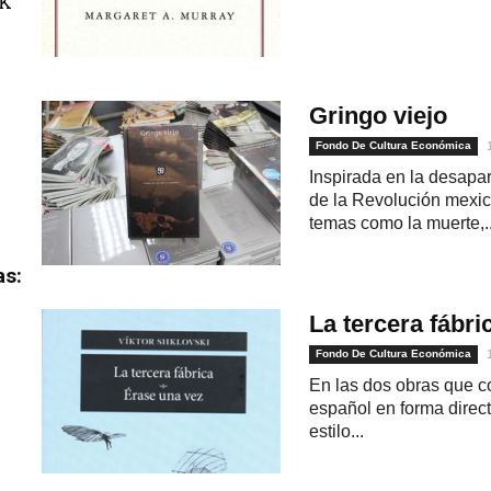
uK
Gringo viejo
Fondo De Cultura Económica
Inspirada en la desapar
de la Revolución mexic
temas como la muerte,..
as:
La tercera fábri
Fondo De Cultura Económica
En las dos obras que c
español en forma direct
estilo...