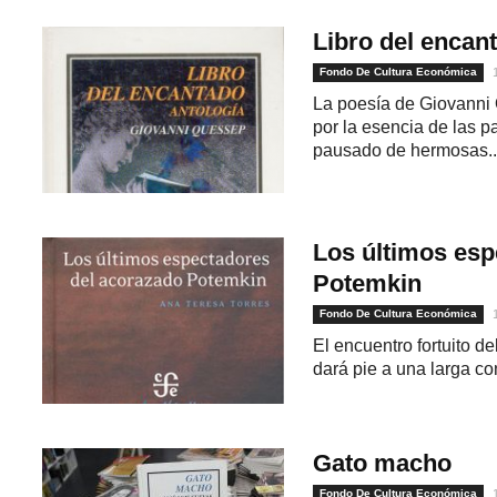
Libro del encan
Fondo De Cultura Económica
La poesía de Giovanni
por la esencia de las p
pausado de hermosas..
Los últimos esp
Potemkin
Fondo De Cultura Económica
El encuentro fortuito d
dará pie a una larga con
Gato macho
Fondo De Cultura Económica