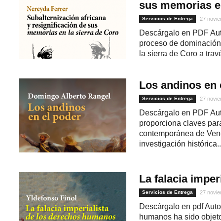
sus memorias en
Servicios de Entrega
27 novie
Descárgalo en PDF Auto
proceso de dominación, 
la sierra de Coro a travé
Los andinos en 
Servicios de Entrega
27 novie
Descárgalo en PDF Aut
1
proporciona claves par
contemporánea de Vene
investigación histórica..
La falacia impe
Servicios de Entrega
27 novie
Descárgalo en pdf Auto
humanos ha sido objeto