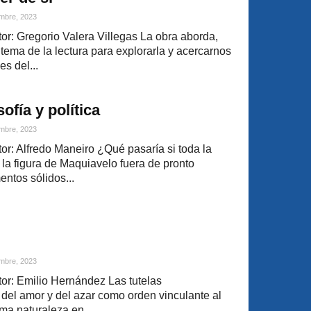
mbre, 2023
r: Gregorio Valera Villegas La obra aborda,
l tema de la lectura para explorarla y acercarnos
s del...
ofía y política
mbre, 2023
r: Alfredo Maneiro ¿Qué pasaría si toda la
 la figura de Maquiavelo fuera de pronto
ntos sólidos...
mbre, 2023
r: Emilio Hernández Las tutelas
 del amor y del azar como orden vinculante al
ma naturaleza en...