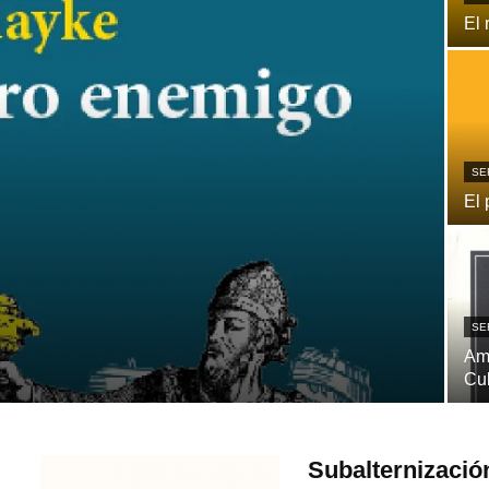
El 
SE
El 
SE
Ame
Cu
Subalternización