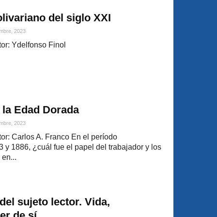
livariano del siglo XXI
mbre, 2023
or: Ydelfonso Finol
 la Edad Dorada
mbre, 2023
r: Carlos A. Franco En el período
y 1886, ¿cuál fue el papel del trabajador y los
en...
l sujeto lector. Vida,
er de sí