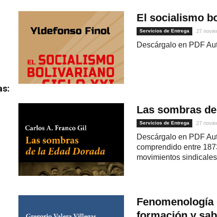
El socialismo bo
Servicios de Entrega
27 novie
Descárgalo en PDF Aut
as:
Las sombras de
Servicios de Entrega
27 novie
Descárgalo en PDF Auto
comprendido entre 1873 
movimientos sindicales 
Fenomenología de
formación y sab