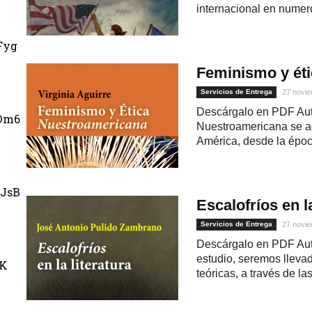
internacional en numer
Fyg
Feminismo y ét
Servicios de Entrega
27 novie
Descárgalo en PDF Auto
Dm6
Nuestroamericana se ad
América, desde la época
JsB
Escalofríos en la
Servicios de Entrega
27 novie
Descárgalo en PDF Aut
estudio, seremos lleva
uK
teóricas, a través de las