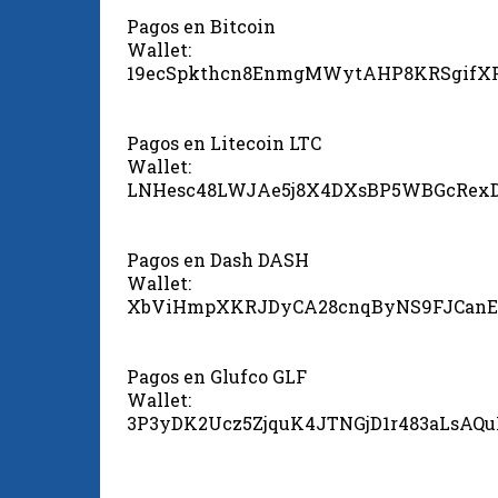
Pagos en Bitcoin
Wallet:
19ecSpkthcn8EnmgMWytAHP8KRSgifX
Pagos en Litecoin LTC
Wallet:
LNHesc48LWJAe5j8X4DXsBP5WBGcRex
Pagos en Dash DASH
Wallet:
XbViHmpXKRJDyCA28cnqByNS9FJCanE
Pagos en Glufco GLF
Wallet:
3P3yDK2Ucz5ZjquK4JTNGjD1r483aLsAQ