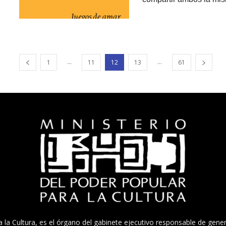
...
...
1
11
12
13
61
a la Cultura, es el órgano del gabinete ejecutivo responsable de gener