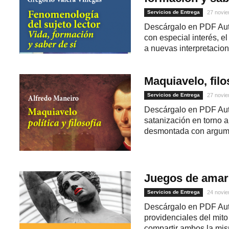
Servicios de Entrega
27 novie
Descárgalo en PDF Auto
con especial interés, e
a nuevas interpretacione
Maquiavelo, filos
Servicios de Entrega
27 novie
Descárgalo en PDF Auto
satanización en torno a
desmontada con argume
Juegos de amar
Servicios de Entrega
24 novie
Descárgalo en PDF Auto
providenciales del mito
compartir ambos la mis