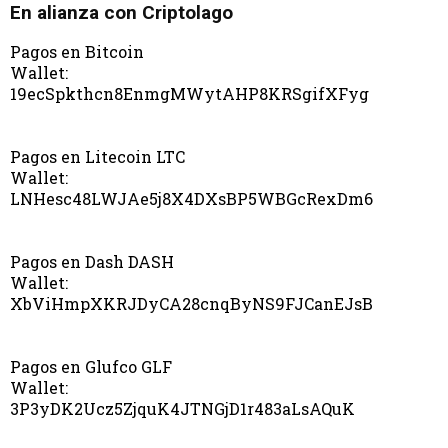
En alianza con Criptolago
Pagos en Bitcoin
Wallet:
19ecSpkthcn8EnmgMWytAHP8KRSgifXFyg
Pagos en Litecoin LTC
Wallet:
LNHesc48LWJAe5j8X4DXsBP5WBGcRexDm6
Pagos en Dash DASH
Wallet:
XbViHmpXKRJDyCA28cnqByNS9FJCanEJsB
Pagos en Glufco GLF
Wallet:
3P3yDK2Ucz5ZjquK4JTNGjD1r483aLsAQuK