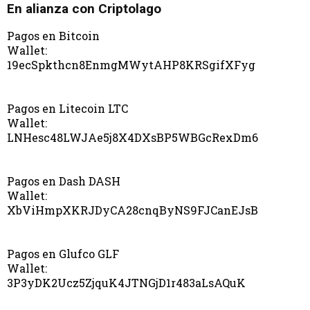
En alianza con Criptolago
Pagos en Bitcoin
Wallet:
19ecSpkthcn8EnmgMWytAHP8KRSgifXFyg
Pagos en Litecoin LTC
Wallet:
LNHesc48LWJAe5j8X4DXsBP5WBGcRexDm6
Pagos en Dash DASH
Wallet:
XbViHmpXKRJDyCA28cnqByNS9FJCanEJsB
Pagos en Glufco GLF
Wallet:
3P3yDK2Ucz5ZjquK4JTNGjD1r483aLsAQuK