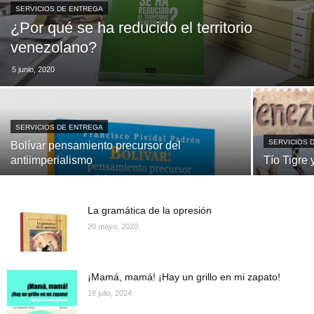
SERVICIOS DE ENTREGA
¿Por qué se ha reducido el territorio
venezolano?
5 junio, 2020
SERVICIOS DE ENTREGA
SERVICIOS 
Bolívar pensamiento precursor del
antiimperialismo
Tío Tigre
La gramática de la opresión
20 mayo, 2020
¡Mamá, mamá! ¡Hay un grillo en mi zapato!
18 julio, 2024