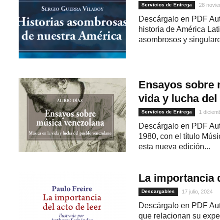
Servicios de Entrega
28 novie
Descárgalo en PDF Auto
historia de América Lat
asombrosos y singulare
Ensayos sobre 
vida y lucha de
Servicios de Entrega
1 diciem
1
Descárgalo en PDF Auto
1980, con el título Mús
esta nueva edición...
La importancia d
Descargables
17 julio, 2024
Descárgalo en PDF Auto
que relacionan su exper