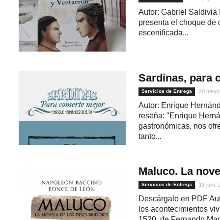
Autor: Gabriel Saldivia
presenta el choque de do
escenificada...
Sardinas, para 
Servicios de Entrega
20 mayo
Autor: Enrique Hernán
reseña: "Enrique Hernán
gastronómicas, nos ofre
tanto...
Maluco. La nove
Servicios de Entrega
13 julio,
Descárgalo en PDF Aut
los acontecimientos viv
1520, de Fernando Maga