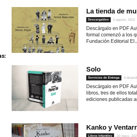
La tienda de m
Descargables
5 agosto, 2022
Descárgalo en PDF Aut
formal comenzó a los qu
Fundación Editorial El..
as:
Solo
Servicios de Entrega
9 diciem
Descárgalo en PDF Aut
libros, tres de ellos to
ediciones publicadas an
Kanko y Ventar
Libros Infantiles
20 mayo, 202