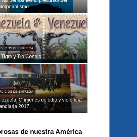
ívar pensamiento precursor del
iimperialismo
RVICIOS DE ENTREGA
 Tigre y Tío Conejo
RVICIOS DE ENTREGA
ezuela: Crímenes de odio y violencia
endiaria 2017
brosas de nuestra América