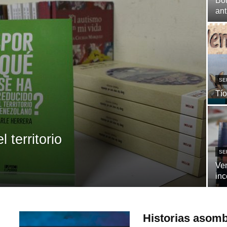
Bol
ant
SE
Tío
 territorio
SE
Ven
inc
Historias asom