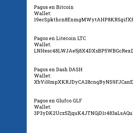
Pagos en Bitcoin
Wallet:
19ecSpkthcn8EnmgMWytAHP8KRSgifX
Pagos en Litecoin LTC
Wallet:
LNHesc48LWJAe5j8X4DXsBP5WBGcRex
Pagos en Dash DASH
Wallet:
XbViHmpXKRJDyCA28cnqByNS9FJCanE
Pagos en Glufco GLF
Wallet:
3P3yDK2Ucz5ZjquK4JTNGjD1r483aLsAQ