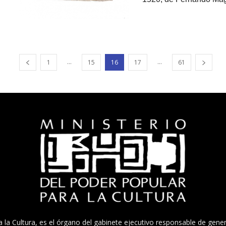
...
...
1
15
16
17
61
a la Cultura, es el órgano del gabinete ejecutivo responsable de gener