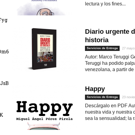
lectura y los fines...
Fyg
Diario urgente 
historia
Servicios de Entrega
27 mayo
Dm6
Autor: Marco Teruggi G
Teruggi ha podido palpa
venezolana, a partir de
JsB
Happy
Servicios de Entrega
23 novie
Descárgalo en PDF Auto
nuestra vida y nuestra c
uK
sea la sensualidad; la r