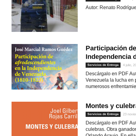
Autor: Renato Rodrígu
Participación d
Independencia d
Servicios de Entrega
4 julio, 
Descárgalo en PDF Au
Venezuela la lucha en
numerosos enfrentamien
Montes y culebr
Servicios de Entrega
23 novie
Descárgalo en PDF Auto
culebras. Obra ganadora
Orlando Araujo. En ella,