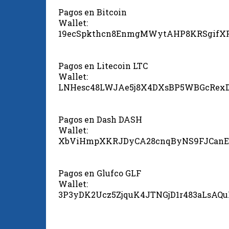
Pagos en Bitcoin
Wallet:
19ecSpkthcn8EnmgMWytAHP8KRSgifX
Pagos en Litecoin LTC
Wallet:
LNHesc48LWJAe5j8X4DXsBP5WBGcRex
Pagos en Dash DASH
Wallet:
XbViHmpXKRJDyCA28cnqByNS9FJCanE
Pagos en Glufco GLF
Wallet:
3P3yDK2Ucz5ZjquK4JTNGjD1r483aLsAQ