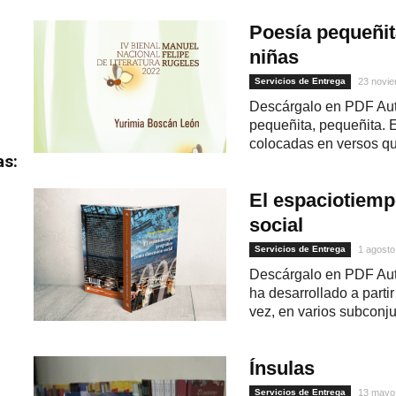
Poesía pequeñit
niñas
Servicios de Entrega
23 novie
Descárgalo en PDF Aut
pequeñita, pequeñita. 
colocadas en versos que
as:
El espaciotiem
social
Servicios de Entrega
1 agosto
Descárgalo en PDF Auto
ha desarrollado a parti
vez, en varios subconjun
Ínsulas
Servicios de Entrega
13 mayo