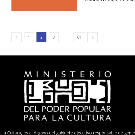
...
1
2
3
61
a la Cultura, es el órgano del gabinete ejecutivo responsable de gener