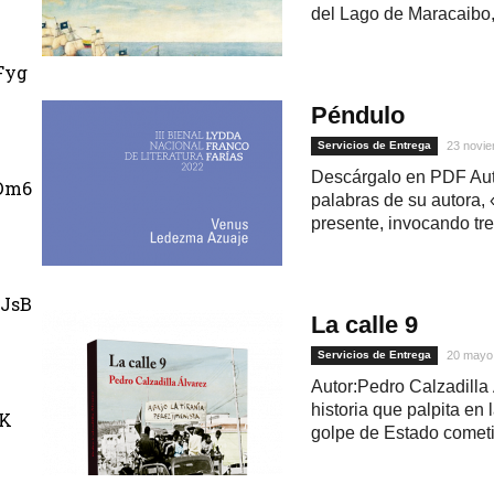
del Lago de Maracaibo, 
Fyg
Péndulo
Servicios de Entrega
23 novie
Descárgalo en PDF Au
Dm6
palabras de su autora, 
presente, invocando tre
JsB
La calle 9
Servicios de Entrega
20 mayo
Autor:Pedro Calzadilla
historia que palpita en 
uK
golpe de Estado cometid