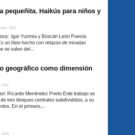
a pequeñita. Haikús para niños y
mbre, 2023
ora: Igar Yurimia y Boscán León Poesía
Es un libro hecho con retazos de miradas
 se valen del...
po geográfico como dimensión
, 2022
r: Ricardo Menéndez Prieto Este trabajo se
r de tres bloques centrales subdivididos, a su
tos. En el primero,...
, 2020