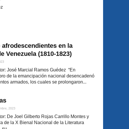
ez
e afrodescendientes en la
e Venezuela (1810-1823)
2023
tor: José Marcial Ramos Guédez “En
 pro de la emancipación nacional desencadenó
tos armados, los cuales se prolongaron...
as
mbre, 2023
r: De Joel Gilberto Rojas Carrillo Montes y
 de la X Bienal Nacional de la Literatura
 su...