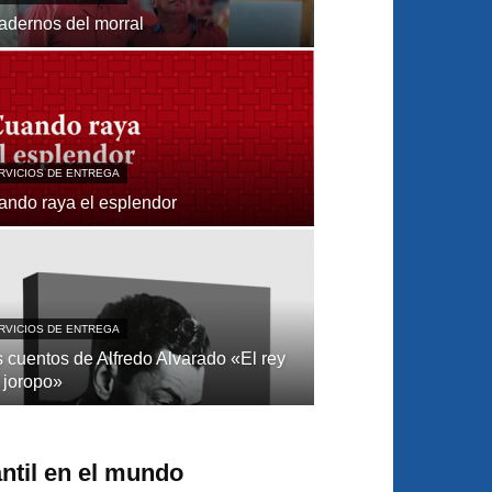
adernos del morral
RVICIOS DE ENTREGA
ndo raya el esplendor
RVICIOS DE ENTREGA
 cuentos de Alfredo Alvarado «El rey
 joropo»
fantil en el mundo