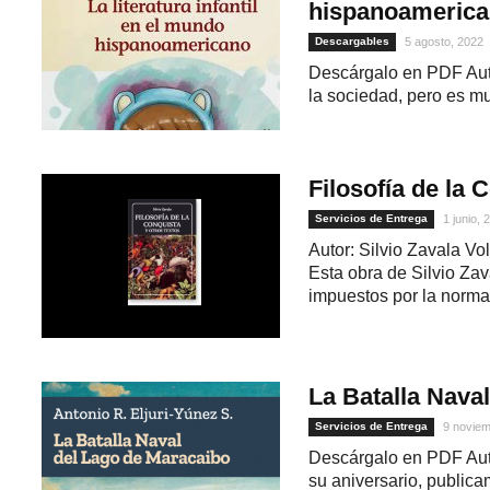
hispanoameric
Descargables
5 agosto, 2022
Descárgalo en PDF Autor
la sociedad, pero es mu
Filosofía de la 
Servicios de Entrega
1 junio, 
Autor: Silvio Zavala V
1
Esta obra de Silvio Zav
impuestos por la norma j
La Batalla Nava
Servicios de Entrega
9 noviem
Descárgalo en PDF Auto
su aniversario, public