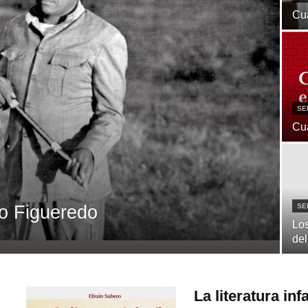
Cu
SE
Cua
o Figueredo
SE
Los
del
La literatura in