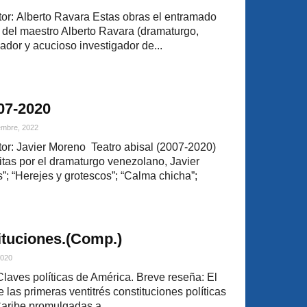
r: Alberto Ravara Estas obras el entramado
a del maestro Alberto Ravara (dramaturgo,
sador y acucioso investigador de...
007-2020
embre, 2022
r: Javier Moreno Teatro abisal (2007-2020)
itas por el dramaturgo venezolano, Javier
; “Herejes y grotescos”; “Calma chicha”;
ituciones.(Comp.)
2020
laves políticas de América. Breve reseña: El
las primeras ventitrés constituciones políticas
Caribe promulgadas a...