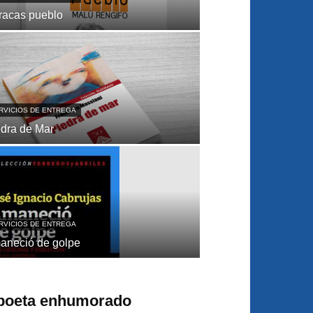
racas pueblo
RVICIOS DE ENTREGA
edra de Mar
RVICIOS DE ENTREGA
aneció de golpe
 poeta enhumorado