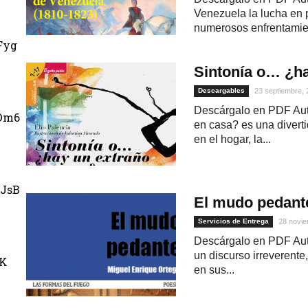
Venezuela la lucha en
numerosos enfrentamien
Fyg
Sintonía o… ¿ha
Descargables
23 septiembre,
Descárgalo en PDF Auto
Dm6
en casa? es una divert
en el hogar, la...
JsB
El mudo pedant
Servicios de Entrega
28 novie
Descárgalo en PDF Auto
un discurso irreverente
uK
en sus...