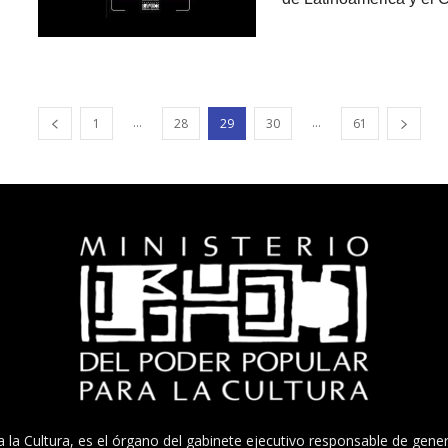
...
...
1
28
29
30
61
a la Cultura, es el órgano del gabinete ejecutivo responsable de gener