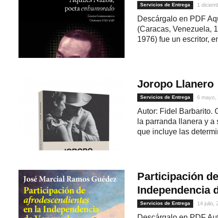
Servicios de Entrega
1 diciem
Descárgalo en PDF Aq
(Caracas, Venezuela, 1
1976) fue un escritor, en
Joropo Llanero
Servicios de Entrega
6 mayo,
Autor: Fidel Barbarito.
1
la parranda llanera y a
que incluye las determi
Participación d
Independencia d
Servicios de Entrega
14 julio,
Descárgalo en PDF Aut