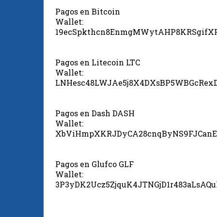
Pagos en Bitcoin
Wallet:
19ecSpkthcn8EnmgMWytAHP8KRSgifX
Pagos en Litecoin LTC
Wallet:
LNHesc48LWJAe5j8X4DXsBP5WBGcRex
Pagos en Dash DASH
Wallet:
XbViHmpXKRJDyCA28cnqByNS9FJCanE
Pagos en Glufco GLF
Wallet:
3P3yDK2Ucz5ZjquK4JTNGjD1r483aLsAQ