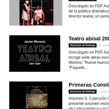
Descárgalo en PDF Auto
de la poética dramátic
director teatral, un pen
Teatro abisal 2
Servicios de Entrega
27 septi
Descárgalo en PDF Auto
recoge siete obras escr
Moreno: “Nueve huecos”
“Paquete...
Primeras Const
Servicios de Entrega
1 junio, 
Volumen 6. Colección C
presente volumen reúne 
de Latinoamérica y el 