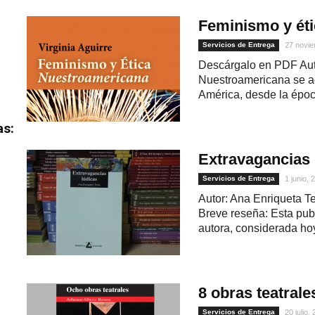
Feminismo y ét
Servicios de Entrega
27 novie
Descárgalo en PDF Auto
Nuestroamericana se ad
América, desde la época
as:
Extravagancias 
Servicios de Entrega
1 junio, 
Autor: Ana Enriqueta T
Breve reseña: Esta publ
autora, considerada hoy
8 obras teatrale
Servicios de Entrega
20 julio,