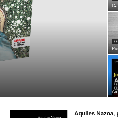
Ca
SE
Pi
SE
Am
Aquiles Nazoa,