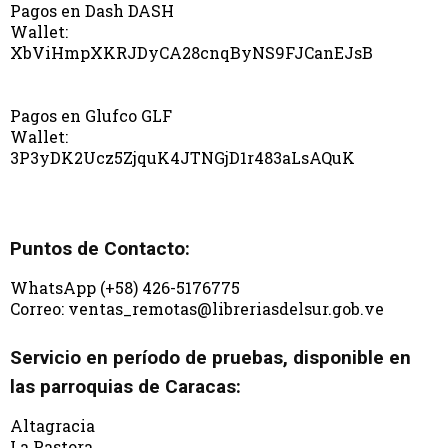
Pagos en Dash DASH
Wallet:
XbViHmpXKRJDyCA28cnqByNS9FJCanEJsB
Pagos en Glufco GLF
Wallet:
3P3yDK2Ucz5ZjquK4JTNGjD1r483aLsAQuK
Puntos de Contacto:
WhatsApp (+58) 426-5176775
Correo: ventas_remotas@libreriasdelsur.gob.ve
Servicio en período de pruebas, disponible en
las parroquias de Caracas:
Altagracia
La Pastora