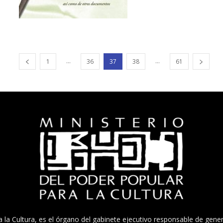
...
...
1
36
37
38
61
a la Cultura, es el órgano del gabinete ejecutivo responsable de gener