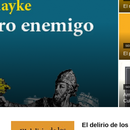
El 
SE
El 
SE
Ame
Cu
El delirio de lo