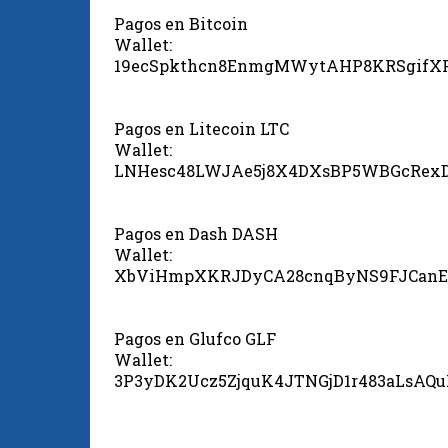
Pagos en Bitcoin
Wallet:
19ecSpkthcn8EnmgMWytAHP8KRSgifX
Pagos en Litecoin LTC
Wallet:
LNHesc48LWJAe5j8X4DXsBP5WBGcRex
Pagos en Dash DASH
Wallet:
XbViHmpXKRJDyCA28cnqByNS9FJCanE
Pagos en Glufco GLF
Wallet:
3P3yDK2Ucz5ZjquK4JTNGjD1r483aLsAQ