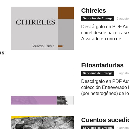
Chireles
Servicios de Entrega
5 agosto
Descárgalo en PDF Aut
chirel desde hace casi 
Alvarado en uno de...
as:
Filosofadurías
Servicios de Entrega
5 agosto
Descárgalo en PDF Aut
colección Entreverado 
(por heterogéneo) de los
Cuentos sucedi
Servicios de Entrega
5 agosto