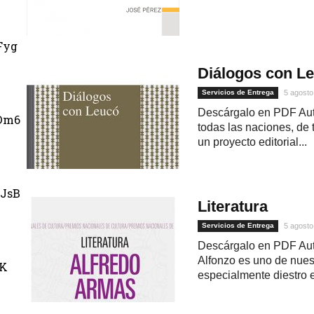
Fyg
Diálogos con L
Servicios de Entrega
5 agosto
Descárgalo en PDF Aut
Dm6
todas las naciones, de 
un proyecto editorial...
JsB
Literatura
Servicios de Entrega
5 agosto
Descárgalo en PDF Auto
Alfonzo es uno de nuest
uK
especialmente diestro e