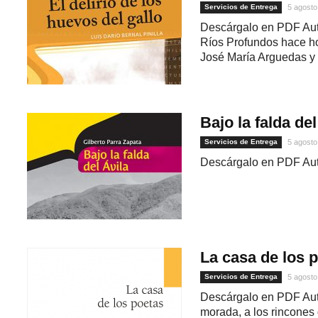
Servicios de Entrega
5 agosto
Descárgalo en PDF Auto
Ríos Profundos hace h
José María Arguedas y 
Bajo la falda del
Servicios de Entrega
5 agosto
Descárgalo en PDF Aut
1
La casa de los 
Servicios de Entrega
5 agosto
Descárgalo en PDF Auto
morada, a los rincones 