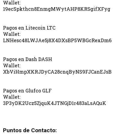
Wallet:
19ecSpkthcn8EnmgMWytAHP8KRSgifXFyg
Pagos en Litecoin LTC
Wallet:
LNHesc48LWJAe5j8X4DXsBP5WBGcRexDm6
Pagos en Dash DASH
Wallet:
XbViHmpXKRJDyCA28cnqByNS9FJCanEJsB
Pagos en Glufco GLF
Wallet:
3P3yDK2Ucz5ZjquK4JTNGjD1r483aLsAQuK
Puntos de Contacto: