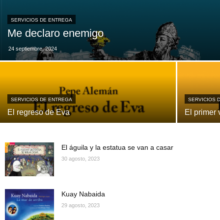
SERVICIOS DE ENTREGA
Me declaro enemigo
24 septiembre, 2024
SERVICIOS DE ENTREGA
SERVICIOS 
El regreso de Eva
El primer 
El águila y la estatua se van a casar
30 agosto, 2023
Kuay Nabaida
29 agosto, 2023