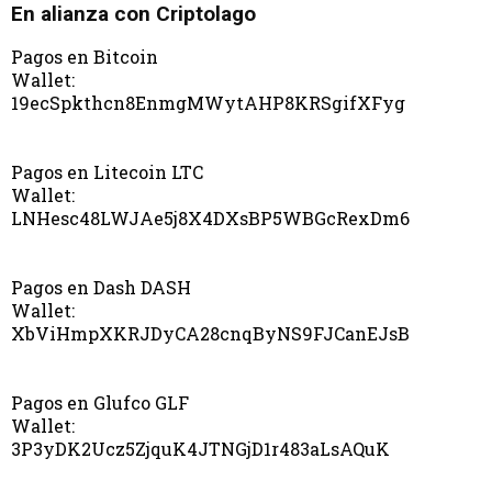
En alianza con Criptolago
Pagos en Bitcoin
Wallet:
19ecSpkthcn8EnmgMWytAHP8KRSgifXFyg
Pagos en Litecoin LTC
Wallet:
LNHesc48LWJAe5j8X4DXsBP5WBGcRexDm6
Pagos en Dash DASH
Wallet:
XbViHmpXKRJDyCA28cnqByNS9FJCanEJsB
Pagos en Glufco GLF
Wallet:
3P3yDK2Ucz5ZjquK4JTNGjD1r483aLsAQuK