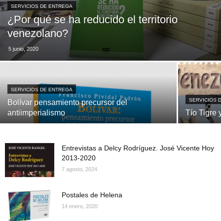
SERVICIOS DE ENTREGA
¿Por qué se ha reducido el territorio
venezolano?
5 junio, 2020
SERVICIOS DE ENTREGA
SERVICIOS 
Bolívar pensamiento precursor del
antiimperialismo
Tío Tigre
Entrevistas a Delcy Rodríguez. José Vicente Hoy
2013-2020
7 agosto, 2024
Postales de Helena
14 enero, 2020