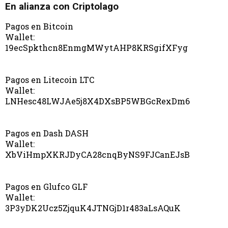
En alianza con Criptolago
Pagos en Bitcoin
Wallet:
19ecSpkthcn8EnmgMWytAHP8KRSgifXFyg
Pagos en Litecoin LTC
Wallet:
LNHesc48LWJAe5j8X4DXsBP5WBGcRexDm6
Pagos en Dash DASH
Wallet:
XbViHmpXKRJDyCA28cnqByNS9FJCanEJsB
Pagos en Glufco GLF
Wallet:
3P3yDK2Ucz5ZjquK4JTNGjD1r483aLsAQuK