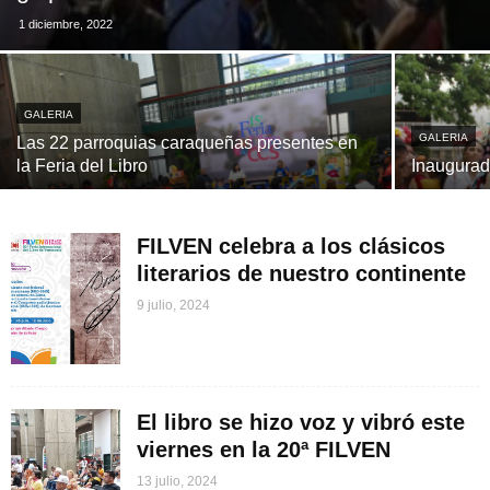
1 diciembre, 2022
GALERIA
GALERIA
Las 22 parroquias caraqueñas presentes en
la Feria del Libro
Inaugurad
FILVEN celebra a los clásicos
literarios de nuestro continente
9 julio, 2024
El libro se hizo voz y vibró este
viernes en la 20ª FILVEN
13 julio, 2024