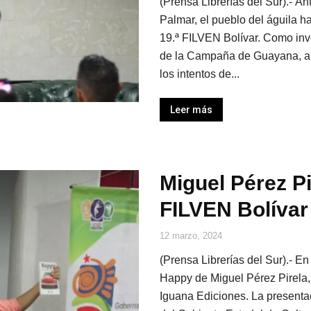
(Prensa Librerías del Sur).- A
Palmar, el pueblo del águila h
19.ª FILVEN Bolívar. Como inve
de la Campaña de Guayana, a s
los intentos de...
Leer más
Miguel Pérez Pi
FILVEN Bolívar
12 marzo, 2024
(Prensa Librerías del Sur).- En
Happy de Miguel Pérez Pirela,
Iguana Ediciones. La presentac