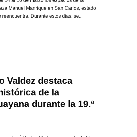
el 14 al 16 de marzo los espacios de la
laza Manuel Manrique en San Carlos, estado
 reencuentra. Durante estos días, se...
io Valdez destaca
istórica de la
yana durante la 19.ª