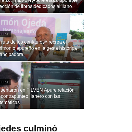
la 20.ª FILVEN Apure está disponible
ección de libros dedicados al llano
LERIA
 ruta de los centauros» recrea el
rimonio apureño en la gesta histórica
ancipadora
LERIA
sentaron en FILVEN Apure relación
 contrapunteo llanero con las
temáticas
jedes culminó