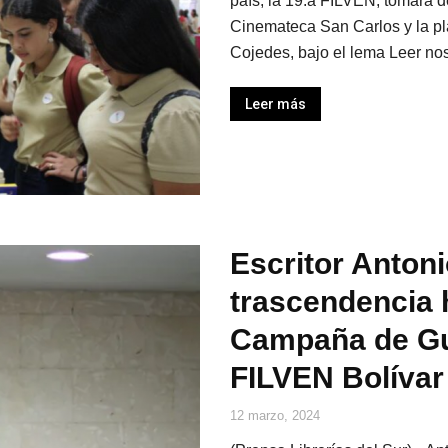
país, la 19.a FILVEN, tomará d
Cinemateca San Carlos y la p
Cojedes, bajo el lema Leer nos
Leer más
Escritor Anton
trascendencia h
Campaña de Gua
FILVEN Bolívar
12 marzo, 2024