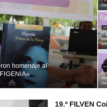
En 
col
GA
“La
pat
em
eron homenaje al
GA
«IFIGENIA»
Pre
del
ma
19.ª FILVEN Co