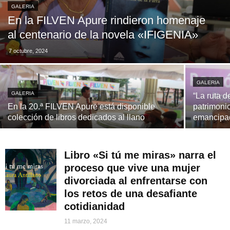
GALERIA
En la FILVEN Apure rindieron homenaje
al centenario de la novela «IFIGENIA»
7 octubre, 2024
GALERIA
GALERIA
“La ruta d
En la 20.ª FILVEN Apure está disponible
patrimonio
colección de libros dedicados al llano
emancipa
Libro «Si tú me miras» narra el
proceso que vive una mujer
divorciada al enfrentarse con
los retos de una desafiante
cotidianidad
11 marzo, 2024