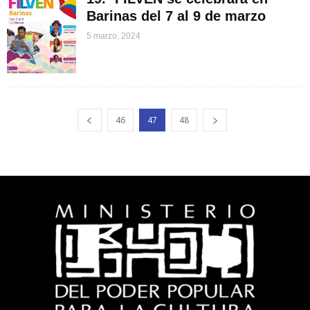
Barinas del 7 al 9 de marzo
5 marzo, 2024
46
47
48