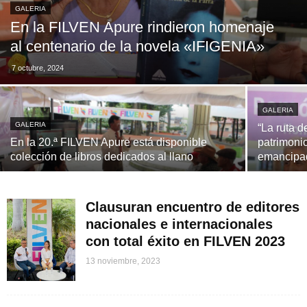
GALERIA
En la FILVEN Apure rindieron homenaje
al centenario de la novela «IFIGENIA»
7 octubre, 2024
GALERIA
GALERIA
“La ruta d
En la 20.ª FILVEN Apure está disponible
patrimonio
colección de libros dedicados al llano
emancipa
Clausuran encuentro de editores
nacionales e internacionales
con total éxito en FILVEN 2023
13 noviembre, 2023