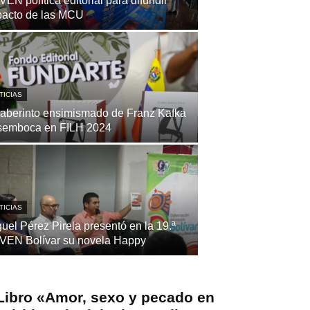
VEN política editorial para difundir
pacto de las MCU
TICIAS
laberinto ensimismado de Franz Kafka
semboca en FILH 2024
TICIAS
uel Pérez Pirela presentó en la 19.ª
LVEN Bolívar su novela Happy
Libro «Amor, sexo y pecado en