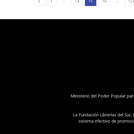
...
...
1
14
15
16
12
Ministerio del Poder Popular par
La Fundación Librerías del Sur, 
sistema efectivo de promoció