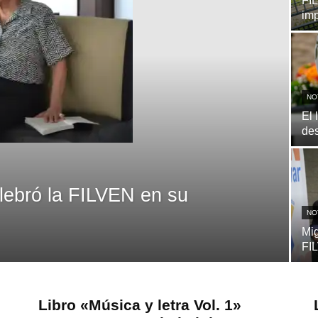
FIL
im
NO
El 
de
elebró la FILVEN en su
NO
Mig
FI
Libro «Música y letra Vol. 1»