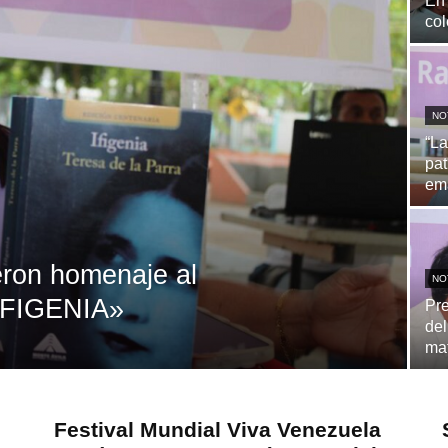
En 
col
NO
“La
pat
em
eron homenaje al
NO
«IFIGENIA»
Pre
del
ma
Festival Mundial Viva Venezuela