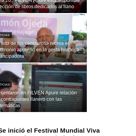
la 20.ª FILVEN Apure está disponible
ección de libros dedicados al llano
TICIAS
 ruta de los centauros» recrea el
rimonio apureño en la gesta histórica
ancipadora
TICIAS
sentaron en FILVEN Apure relación
 contrapunteo llanero con las
temáticas
Se inició el Festival Mundial Viva