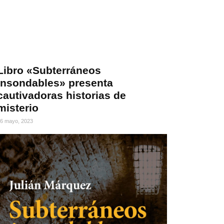
Libro «Subterráneos
insondables» presenta
cautivadoras historias de
misterio
6 mayo, 2023