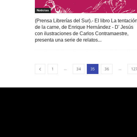
Noticias
(Prensa Librerías del Sur).- El libro La tentació
de la carne, de Enrique Hernández - D' Jesús
con ilustraciones de Carlos Contramaestre,
presenta una serie de relatos...
...
...
1
34
35
36
12