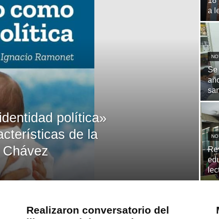
18
a l
NO
Se 
año
san
dentidad política»
cterísticas de la
NO
o Chávez
Rev
edu
lec
Realizaron conversatorio del