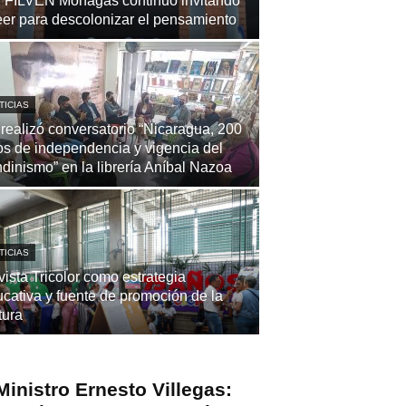
ª FILVEN Monagas continuó invitando
eer para descolonizar el pensamiento
TICIAS
realizó conversatorio “Nicaragua, 200
s de independencia y vigencia del
dinismo” en la librería Aníbal Nazoa
TICIAS
ista Tricolor como estrategia
cativa y fuente de promoción de la
tura
Ministro Ernesto Villegas: