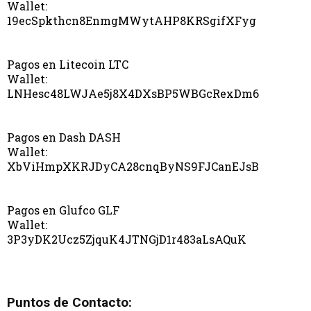
Wallet:
19ecSpkthcn8EnmgMWytAHP8KRSgifXFyg
Pagos en Litecoin LTC
Wallet:
LNHesc48LWJAe5j8X4DXsBP5WBGcRexDm6
Pagos en Dash DASH
Wallet:
XbViHmpXKRJDyCA28cnqByNS9FJCanEJsB
Pagos en Glufco GLF
Wallet:
3P3yDK2Ucz5ZjquK4JTNGjD1r483aLsAQuK
Puntos de Contacto: