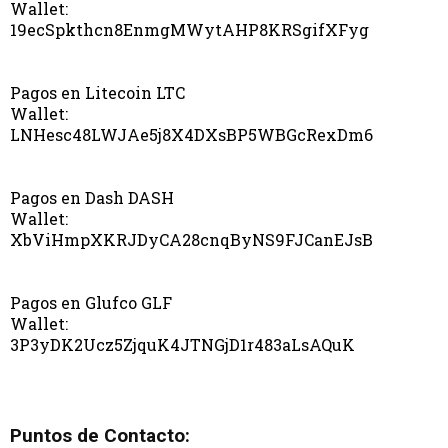
Wallet:
19ecSpkthcn8EnmgMWytAHP8KRSgifXFyg
Pagos en Litecoin LTC
Wallet:
LNHesc48LWJAe5j8X4DXsBP5WBGcRexDm6
Pagos en Dash DASH
Wallet:
XbViHmpXKRJDyCA28cnqByNS9FJCanEJsB
Pagos en Glufco GLF
Wallet:
3P3yDK2Ucz5ZjquK4JTNGjD1r483aLsAQuK
Puntos de Contacto: