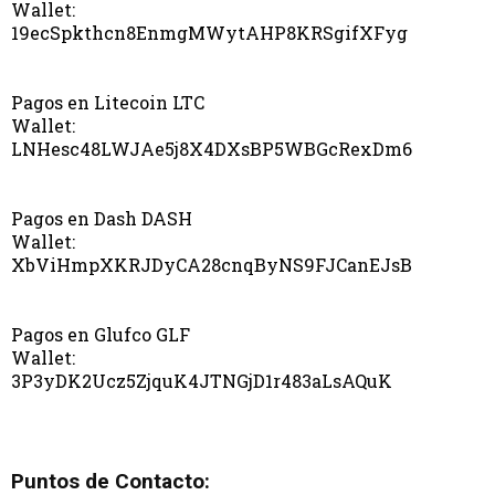
Wallet:
19ecSpkthcn8EnmgMWytAHP8KRSgifXFyg
Pagos en Litecoin LTC
Wallet:
LNHesc48LWJAe5j8X4DXsBP5WBGcRexDm6
Pagos en Dash DASH
Wallet:
XbViHmpXKRJDyCA28cnqByNS9FJCanEJsB
Pagos en Glufco GLF
Wallet:
3P3yDK2Ucz5ZjquK4JTNGjD1r483aLsAQuK
Puntos de Contacto: