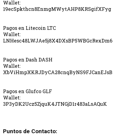
Wallet:
19ecSpkthcn8EnmgMWytAHP8KRSgifXFyg
Pagos en Litecoin LTC
Wallet:
LNHesc48LWJAe5j8X4DXsBP5WBGcRexDm6
Pagos en Dash DASH
Wallet:
XbViHmpXKRJDyCA28cnqByNS9FJCanEJsB
Pagos en Glufco GLF
Wallet:
3P3yDK2Ucz5ZjquK4JTNGjD1r483aLsAQuK
Puntos de Contacto: