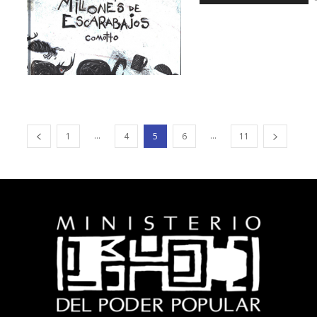
...
...
1
4
5
6
11