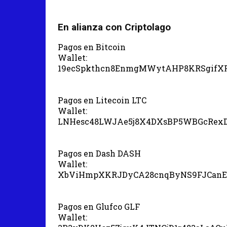
En alianza con Criptolago
Pagos en Bitcoin
Wallet:
19ecSpkthcn8EnmgMWytAHP8KRSgifX
Pagos en Litecoin LTC
Wallet:
LNHesc48LWJAe5j8X4DXsBP5WBGcRex
Pagos en Dash DASH
Wallet:
XbViHmpXKRJDyCA28cnqByNS9FJCanE
Pagos en Glufco GLF
Wallet: