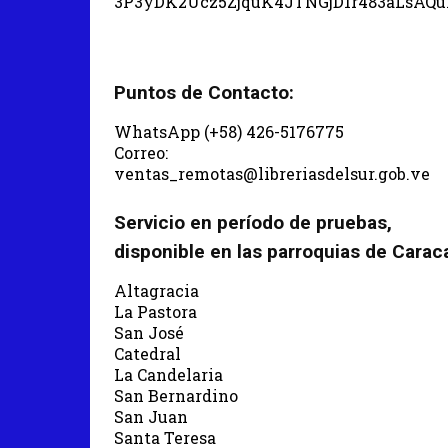
3P3yDK2Ucz5ZjquK4JTNGjD1r483aLsAQ
Puntos de Contacto:
WhatsApp (+58) 426-5176775
Correo:
ventas_remotas@libreriasdelsur.gob.ve
Servicio en período de pruebas,
disponible en las parroquias de Carac
Altagracia
La Pastora
San José
Catedral
La Candelaria
San Bernardino
San Juan
Santa Teresa