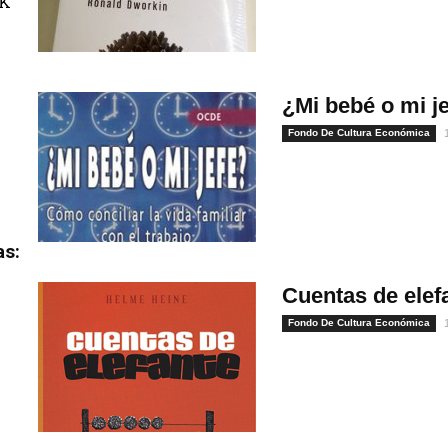
uK
¿Mi bebé o mi j
Fondo De Cultura Económica
as:
Cuentas de elef
Fondo De Cultura Económica