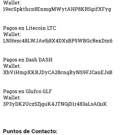
Wallet:
19ecSpkthcn8EnmgMWytAHP8KRSgifXFyg
Pagos en Litecoin LTC
Wallet:
LNHesc48LWJAe5j8X4DXsBP5WBGcRexDm6
Pagos en Dash DASH
Wallet:
XbViHmpXKRJDyCA28cnqByNS9FJCanEJsB
Pagos en Glufco GLF
Wallet:
3P3yDK2Ucz5ZjquK4JTNGjD1r483aLsAQuK
Puntos de Contacto: