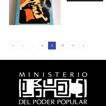
...
1
8
9
10
11