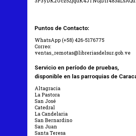
3P3yDK2Ucz5ZjquK4JTNGjD1r483aLsAQ
Puntos de Contacto:
WhatsApp (+58) 426-5176775
Correo:
ventas_remotas@libreriasdelsur.gob.ve
Servicio en período de pruebas,
disponible en las parroquias de Carac
Altagracia
La Pastora
San José
Catedral
La Candelaria
San Bernardino
San Juan
Santa Teresa