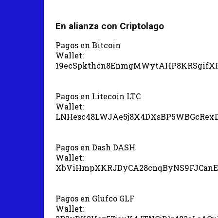
En alianza con Criptolago
Pagos en Bitcoin
Wallet:
19ecSpkthcn8EnmgMWytAHP8KRSgifX
Pagos en Litecoin LTC
Wallet:
LNHesc48LWJAe5j8X4DXsBP5WBGcRex
Pagos en Dash DASH
Wallet:
XbViHmpXKRJDyCA28cnqByNS9FJCanE
Pagos en Glufco GLF
Wallet: