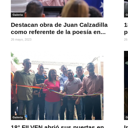
Galeria
G
Destacan obra de Juan Calzadilla
1
como referente de la poesía en...
p
26 mayo, 2023
26
Galeria
G
18° FILVEN abrió sus puertas en
I