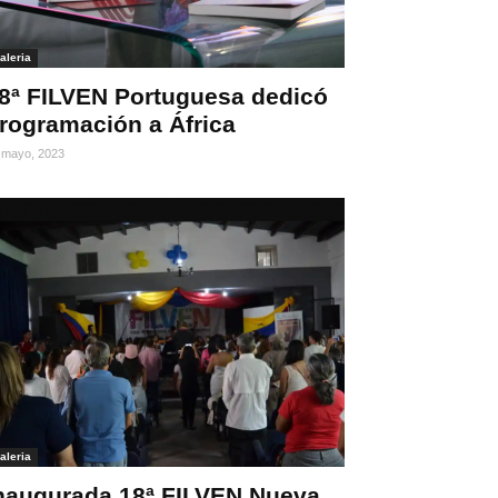
aleria
8ª FILVEN Portuguesa dedicó
rogramación a África
 mayo, 2023
aleria
naugurada 18ª FILVEN Nueva