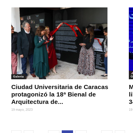
Galeria
G
Ciudad Universitaria de Caracas
M
protagonizó la 18ª Bienal de
l
Arquitectura de...
3
19 mayo, 2023
19