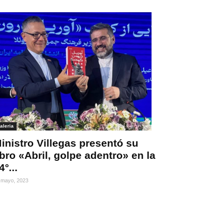
aleria
inistro Villegas presentó su
ibro «Abril, golpe adentro» en la
4°...
 mayo, 2023