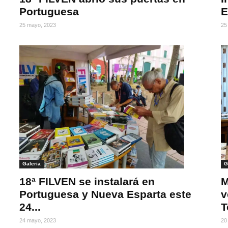
Portuguesa
E
25 mayo, 2023
25
Galeria
G
18ª FILVEN se instalará en
M
Portuguesa y Nueva Esparta este
v
24...
T
24 mayo, 2023
20