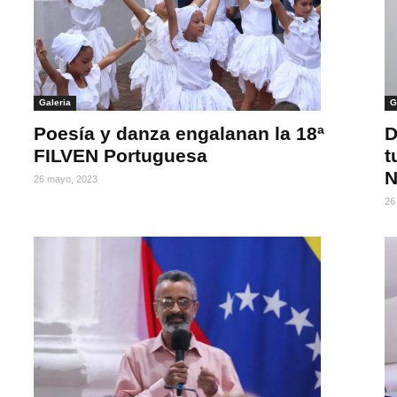
Galeria
G
Poesía y danza engalanan la 18ª
D
FILVEN Portuguesa
t
N
26 mayo, 2023
26