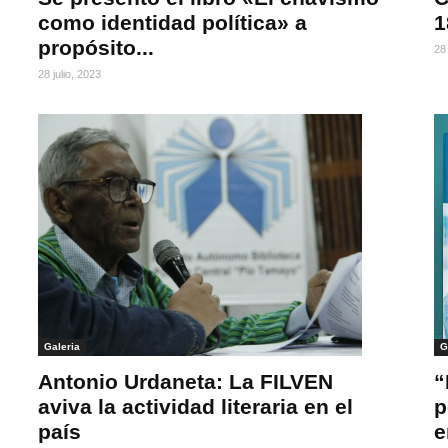
como identidad política» a
1
propósito...
28 
28 julio, 2023
Galeria
G
Antonio Urdaneta: La FILVEN
“
aviva la actividad literaria en el
p
país
e