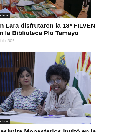
aleria
n Lara disfrutaron la 18ª FILVEN
n la Biblioteca Pío Tamayo
julio, 2023
aleria
asimira Monasterios invitó en la