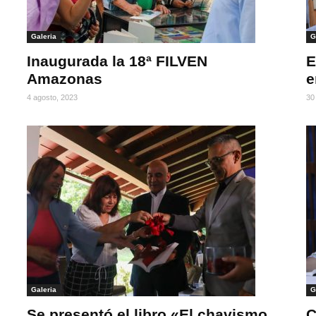
Galeria
G
Inaugurada la 18ª FILVEN
E
Amazonas
e
4 agosto, 2023
30 
Galeria
G
Se presentó el libro «El chavismo
C