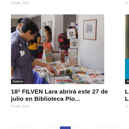
28 julio, 2023
27 
Galeria
G
18ª FILVEN Lara abrirá este 27 de
L
julio en Biblioteca Pío...
L
27 julio, 2023
27 