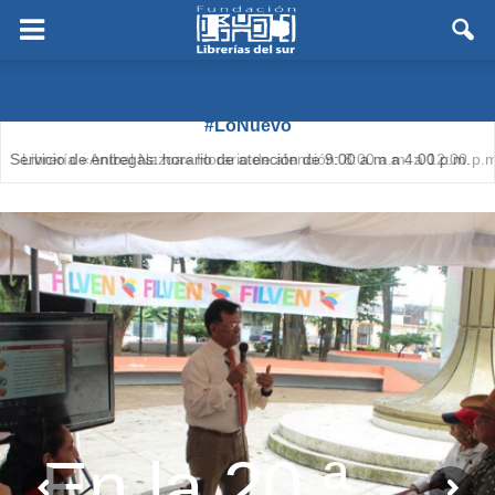
#LoNuevo
Librería «Aníbal Nazoa» Horario de atención: 8:00 a.m. a 12:00 p.m.
(Solo semanas de Flexibilización)
En la 20.ª