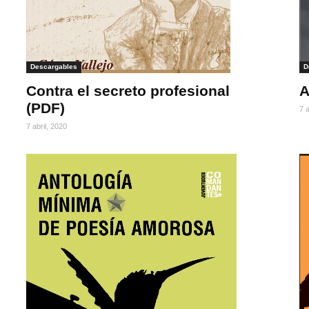
Descargables
D
Contra el secreto profesional
A
(PDF)
7 a
7 abril, 2020