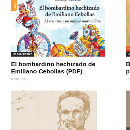
Descargables
D
El bombardino hechizado de
B
Emiliano Cebollas (PDF)
p
8 abril, 2020
7 a