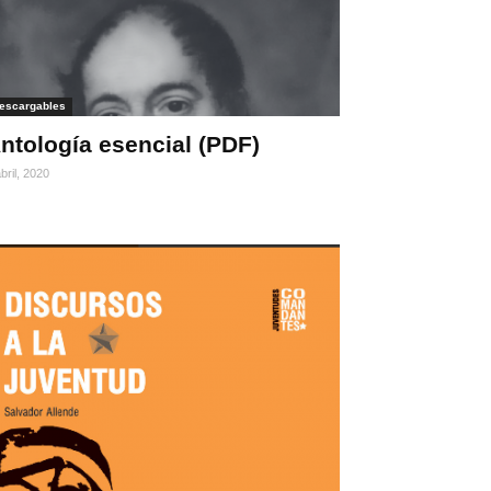
escargables
ntología esencial (PDF)
bril, 2020