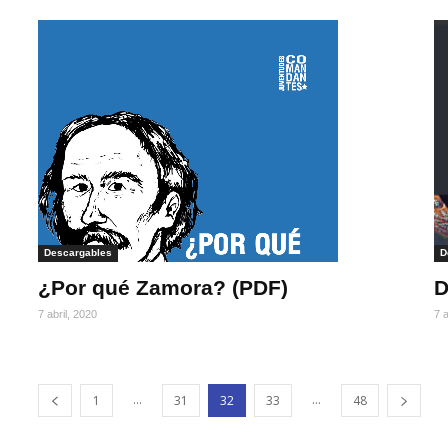
Descargables
D
¿Por qué Zamora? (PDF)
D
7 abril, 2020
7 a
...
...
1
31
32
33
48