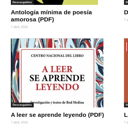
Descargables
D
Antología mínima de poesía
D
amorosa (PDF)
7 a
7 abril, 2020
Descargables
D
A leer se aprende leyendo (PDF)
L
7 abril, 2020
7 a