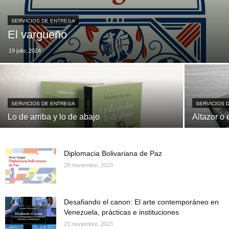
SERVICIOS DE ENTREGA
El vargueño
19 julio, 2024
SERVICIOS DE ENTREGA
SERVICIOS 
Lo de arriba y lo de abajo
Altazor o 
Diplomacia Bolivariana de Paz
29 noviembre, 2023
Desafiando el canon: El arte contemporáneo en
Venezuela, prácticas e instituciones
23 noviembre, 2023