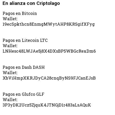
En alianza con Criptolago
Pagos en Bitcoin
Wallet:
19ecSpkthcn8EnmgMWytAHP8KRSgifXFyg
Pagos en Litecoin LTC
Wallet:
LNHesc48LWJAe5j8X4DXsBP5WBGcRexDm6
Pagos en Dash DASH
Wallet:
XbViHmpXKRJDyCA28cnqByNS9FJCanEJsB
Pagos en Glufco GLF
Wallet:
3P3yDK2Ucz5ZjquK4JTNGjD1r483aLsAQuK