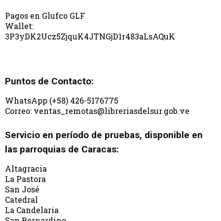
Pagos en Glufco GLF
Wallet:
3P3yDK2Ucz5ZjquK4JTNGjD1r483aLsAQuK
Puntos de Contacto:
WhatsApp (+58) 426-5176775
Correo: ventas_remotas@libreriasdelsur.gob.ve
Servicio en período de pruebas, disponible en
las parroquias de Caracas:
Altagracia
La Pastora
San José
Catedral
La Candelaria
San Bernardino