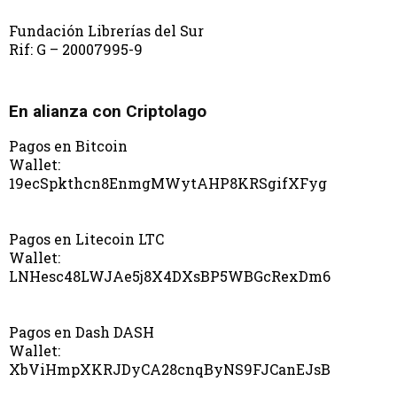
Fundación Librerías del Sur
Rif: G – 20007995-9
En alianza con Criptolago
Pagos en Bitcoin
Wallet:
19ecSpkthcn8EnmgMWytAHP8KRSgifXFyg
Pagos en Litecoin LTC
Wallet:
LNHesc48LWJAe5j8X4DXsBP5WBGcRexDm6
Pagos en Dash DASH
Wallet:
XbViHmpXKRJDyCA28cnqByNS9FJCanEJsB