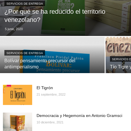
SERVICIOS DE ENTREGA
¿Por qué se ha reducido el territorio
venezolano?
5 junio, 2020
SERVICIOS DE ENTREGA
SERVICIOS 
Bolívar pensamiento precursor del
antiimperialismo
Tío Tigre
El Tigrón
21 septiembre, 2022
Democracia y Hegemonía en Antonio Gramsci
10 diciembre, 2021