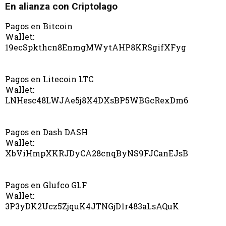
En alianza con Criptolago
Pagos en Bitcoin
Wallet:
19ecSpkthcn8EnmgMWytAHP8KRSgifXFyg
Pagos en Litecoin LTC
Wallet:
LNHesc48LWJAe5j8X4DXsBP5WBGcRexDm6
Pagos en Dash DASH
Wallet:
XbViHmpXKRJDyCA28cnqByNS9FJCanEJsB
Pagos en Glufco GLF
Wallet:
3P3yDK2Ucz5ZjquK4JTNGjD1r483aLsAQuK