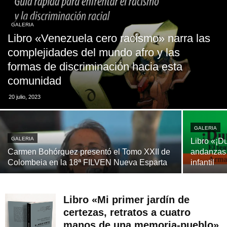
GALERIA
Libro «Venezuela cero racismo» narra las
complejidades del mundo afro y las
formas de discriminación hacia esta
comunidad
20 julio, 2023
GALERIA
GALERIA
Libro «¡Du
Carmen Bohórquez presentó el Tomo XXII de
andanzas 
Colombeia en la 18ª FILVEN Nueva Esparta
infantil
Libro «Mi primer jardín de
certezas, retratos a cuatro
manos de una memoria-pueblo»