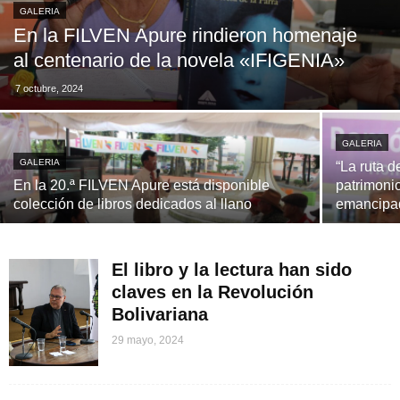
GALERIA
En la FILVEN Apure rindieron homenaje
al centenario de la novela «IFIGENIA»
7 octubre, 2024
GALERIA
GALERIA
“La ruta d
En la 20.ª FILVEN Apure está disponible
patrimonio
colección de libros dedicados al llano
emancipa
El libro y la lectura han sido
claves en la Revolución
Bolivariana
29 mayo, 2024